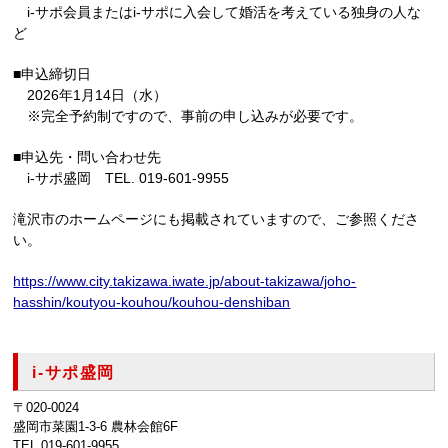
i-サポ会員またはi-サポに入会して婚活を考えている独身の人な
ど
■申込締切日
2026年1月14日（水）
※完全予約制ですので、事前の申し込みが必要です。
■申込先・問い合わせ先
i-サポ盛岡 TEL. 019-601-9955
滝沢市のホームページにも掲載されていますので、ご参照くださ
い。
https://www.city.takizawa.iwate.jp/about-takizawa/joho-
hasshin/koutyou-kouhou/kouhou-denshiban
i-サポ盛岡
〒020-0024
盛岡市菜園1-3-6 農林会館6F
TEL.019-601-9955