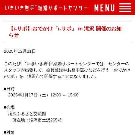
トップページ
【i-サポ】おでかけ「i-サポ」 in 滝沢 開催のお知
入会案内
らせ
イベント案内
2025年12月21日
よくある質問
このたび、”いきいき岩手”結婚サポートセンターでは、センターの
センターの概要
スタッフが出張して、会員登録やお相手選びなどを行う「おでかけ
i-サポ」を、滝沢市で開催することになりました。
アクセス
■日時
お問い合わせ
2026年1月17日（土）12:00 ～ 15:00
■会場
滝沢ふるさと交流館
所在地：滝沢市土沢265-3
■対象