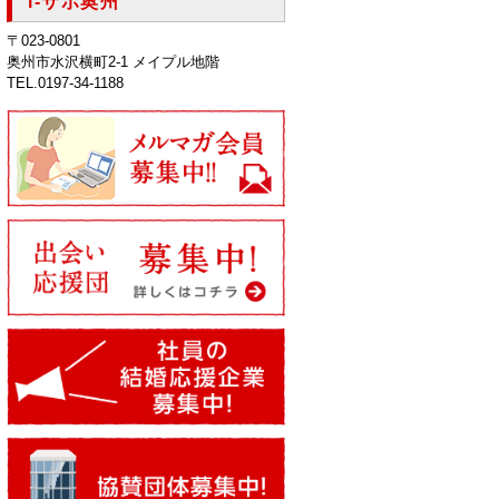
i-サポ奥州
〒023-0801
奥州市水沢横町2-1 メイプル地階
TEL.0197-34-1188