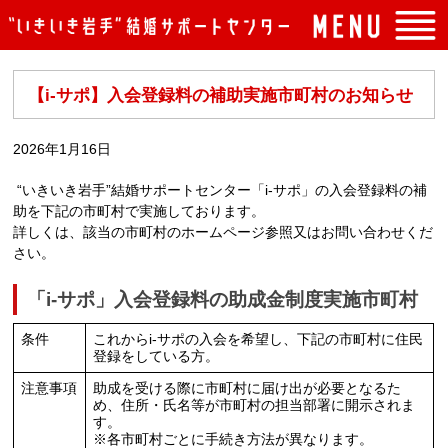
トップページ
【i-サポ】入会登録料の補助実施市町村のお知らせ
入会案内
イベント案内
2026年1月16日
よくある質問
“いきいき岩手”結婚サポートセンター「i-サポ」の入会登録料の補
助を下記の市町村で実施しております。
センターの概要
詳しくは、該当の市町村のホームページ参照又はお問い合わせくだ
さい。
アクセス
お問い合わせ
「i-サポ」入会登録料の助成金制度実施市町村
条件
これからi-サポの入会を希望し、下記の市町村に住民
登録をしている方。
注意事項
助成を受ける際に市町村に届け出が必要となるた
め、住所・氏名等が市町村の担当部署に開示されま
す。
※各市町村ごとに手続き方法が異なります。