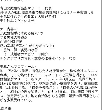
青山の結婚相談所マリーミー代表
美幸さんが秋田県鹿角市で独身男性向けにセミナーを実施しま
手県に住む男性の参加も大歓迎です!
申し込みくださいませ。
ナー内容～
が結婚相手に求める要素4つ
する男性の共通点
が嫌うNG行動
感の基準(見落としがちなポイント)
・服装・肌・姿勢の改善
ーミー成婚者のエピソード紹介
チングアプリの写真・文章の改善ポイント など
美幸さんプロフィール～
5年に、アパレル業界に特化した人材派遣会社、株式会社エムエス
創業。そこで培われたコーディネート力と実績を活かし、2009
婚相談所マリーミーをスタート。2026年3月現在、業界平均 1
言われる成婚率において、80%超の高い成婚率を誇り、成婚組数
00組以上を数える。「自分を知ること」「自分の婚活市場価値を
と」「相手の心理を知ること」の3つを軸に、時に辛口で行うア
スには定評があり、地方自治体からも恋愛・婚活の専門家として
頼を多数受けている。
:鹿角市