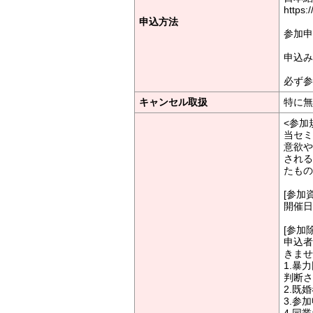
https:
申込方法
参加申
申込み〆
必ず参
キャンセル取扱
特に無
<参加
当セミ
意欲や
される
たもの
[参加
開催日
[参加
申込者
きませ
1.暴
判断さ
2.既
3.参