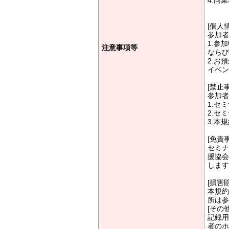
4.同
[個人
参加者
1.参
注意事項等
ならび
2.お
イベン
[禁止
参加者
1.セ
2.セ
3.本
[免責
セミナ
援協会
します
[損害
本規約
所は参
[その他
記録用
者のホ