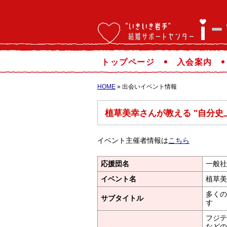
トップページ
入会案内
HOME
» 出会いイベント情報
植草美幸さんが教える "自分史
イベント主催者情報は
こちら
応援団名
一般社
イベント名
植草美
多くの
サブタイトル
す
フジテ
などの