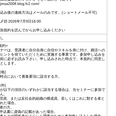
//jmsa2008.blog.fc2.com/
込み後の連絡方法はメールのみです。(ショートメール不可)
切:2026年7月9日16:00
加規約を読んでからお申し込みください
し
規約>
ナーは、受講者に自分自身に自信やスキルを身に付け、婚活への
ヒントを得ていただくために実施する事業です。参加申し込みを
前に必ずお読み下さい。申し込みされた時点で、本規約に同意し
とします。
資格]
時点において募集要項に該当する方。
除外]
が以下の項目のいずれかに該当する場合は、当セミナーに参加で
ん。
力団員、または反社会的組織の構成員、若しくはこれに類する者と
れた場合。
婚者の方。
加申込書に虚偽の記載があった場合。