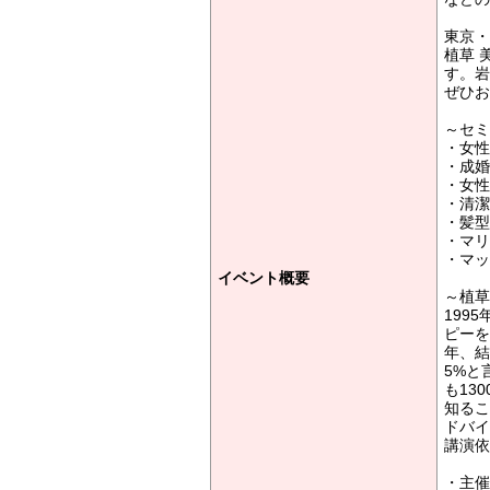
東京・
植草 
す。岩
ぜひお
～セミ
・女性
・成婚
・女性
・清潔
・髪型
・マリ
・マッ
イベント概要
～植草
199
ピーを
年、結
5%と
も13
知るこ
ドバイ
講演依
・主催