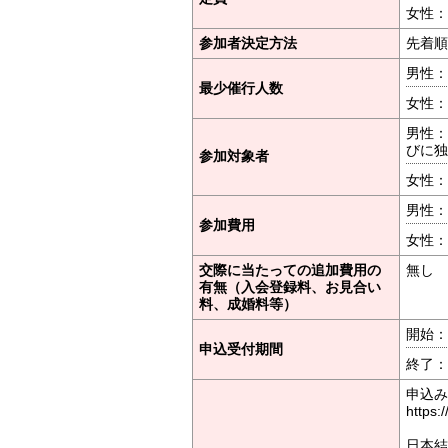
女性：
参加者決定方法
先着順
男性：
最少催行人数
女性：
男性：
びに独
参加対象者
女性：
男性：
参加費用
女性：
交際に当たっての追加費用の
無し
有無（入会登録料、お見合い
料、成婚料等）
開始：2
申込受付期間
終了：2
申込み
https:
日本結