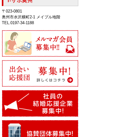
i-サポ奥州
〒023-0801
奥州市水沢横町2-1 メイプル地階
TEL.0197-34-1188