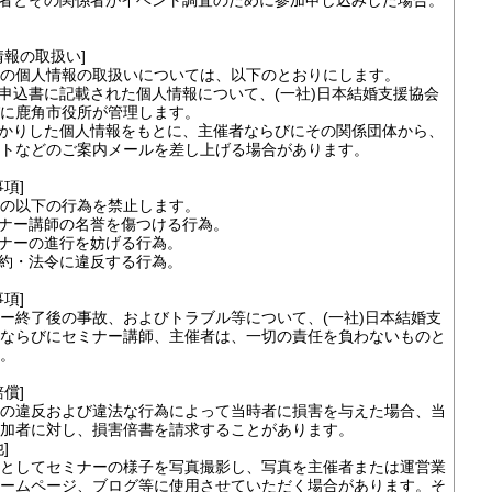
業者とその関係者がイベント調査のために参加申し込みした場合。
情報の取扱い]
の個人情報の取扱いについては、以下のとおりにします。
加申込書に記載された個人情報について、(一社)日本結婚支援協会
に鹿角市役所が管理します。
預かりした個人情報をもとに、主催者ならびにその関係団体から、
トなどのご案内メールを差し上げる場合があります。
事項]
の以下の行為を禁止します。
ミナー講師の名誉を傷つける行為。
ミナーの進行を妨げる行為。
規約・法令に違反する行為。
事項]
ー終了後の事故、およびトラブル等について、(一社)日本結婚支
ならびにセミナー講師、主催者は、一切の責任を負わないものと
。
賠償]
の違反および違法な行為によって当時者に損害を与えた場合、当
加者に対し、損害倍書を請求することがあります。
]
としてセミナーの様子を写真撮影し、写真を主催者または運営業
ームページ、ブログ等に使用させていただく場合があります。そ