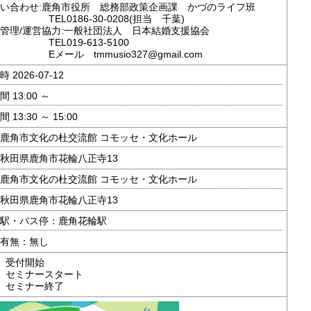
い合わせ:鹿角市役所 総務部政策企画課 かづのライフ班
0186-30-0208(担当 千葉)
管理/運営協力:一般社団法人 日本結婚支援協会
L019-613-5100
ル tmmusio327@gmail.com
 2026-07-12
 13:00 ～
 13:30 ～ 15:00
鹿角市文化の杜交流館 コモッセ・文化ホール
秋田県鹿角市花輪八正寺13
鹿角市文化の杜交流館 コモッセ・文化ホール
秋田県鹿角市花輪八正寺13
駅・バス停：鹿角花輪駅
有無：無し
00 受付開始
30 セミナースタート
00 セミナー終了