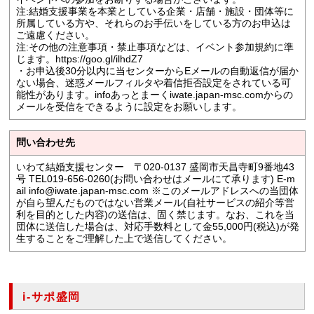
注:結婚支援事業を本業としている企業・店舗・施設・団体等に
所属している方や、それらのお手伝いをしている方のお申込は
ご遠慮ください。
注:その他の注意事項・禁止事項などは、イベント参加規約に準
じます。https://goo.gl/ilhdZ7
・お申込後30分以内に当センターからEメールの自動返信が届か
ない場合、迷惑メールフィルタや着信拒否設定をされている可
能性があります。infoあっとまーくiwate.japan-msc.comからの
メールを受信をできるように設定をお願いします。
問い合わせ先
いわて結婚支援センター 〒020-0137 盛岡市天昌寺町9番地43
号 TEL019-656-0260(お問い合わせはメールにて承ります) E-m
ail info@iwate.japan-msc.com ※このメールアドレスへの当団体
が自ら望んだものではない営業メール(自社サービスの紹介等営
利を目的とした内容)の送信は、固く禁じます。なお、これを当
団体に送信した場合は、対応手数料として金55,000円(税込)が発
生することをご理解した上で送信してください。
i-サポ盛岡