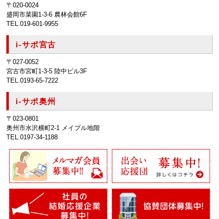
〒020-0024
盛岡市菜園1-3-6 農林会館6F
TEL.019-601-9955
i-サポ宮古
〒027-0052
宮古市宮町1-3-5 陸中ビル3F
TEL.0193-65-7222
i-サポ奥州
〒023-0801
奥州市水沢横町2-1 メイプル地階
TEL.0197-34-1188