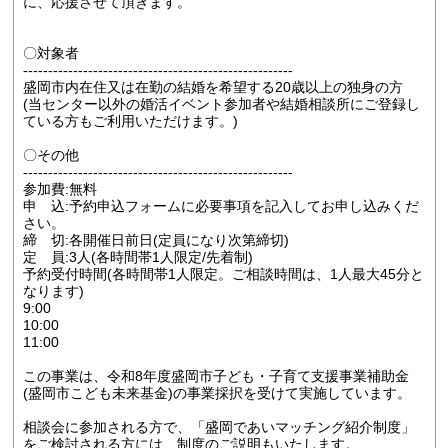
に、応援させて頂きます。
〇対象者
------------------------------------------------------
盛岡市内在住又は在勤の結婚を希望する20歳以上の独身の方
(当センター以外の婚活イベント参加者や結婚相談所にご登録し
ている方もご利用いただけます。)
〇その他
------------------------------------------------------
参加費:無料
申 込:予約申込フォームに必要事項を記入してお申し込みくだ
さい。
締 切:各開催日前日(定員になり次第締切)
定 員:3人(各時間帯1人限定/先着制)
予約受付時間(各時間帯1人限定。ご相談時間は、1人最大45分と
なります)
9:00
10:00
11:00
この事業は、令和8年度盛岡市子ども・子育て支援事業補助金
(盛岡市こども未来基金)の事業採択を受けて実施しています。
相談会に参加される方で、「盛岡であいマッチング紹介制度」
をご検討される方には、制度のご説明もいたします。