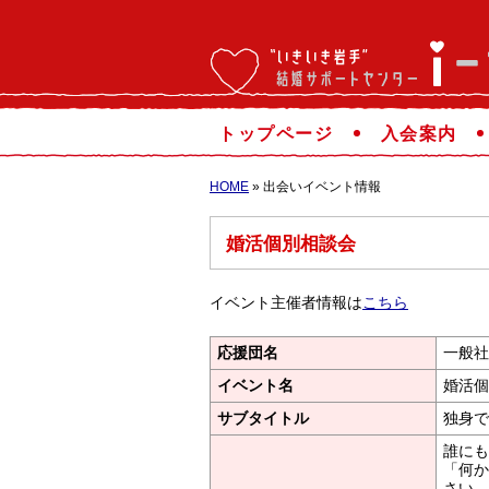
トップページ
入会案内
HOME
» 出会いイベント情報
婚活個別相談会
イベント主催者情報は
こちら
応援団名
一般社
イベント名
婚活個
サブタイトル
独身で
誰にも
「何か
さい。