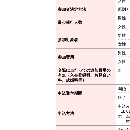
女性：
参加者決定方法
原則と
男性：
最少催行人数
女性：
男性：
参加対象者
女性：
男性：
参加費用
女性：
交際に当たっての追加費用の
無し
有無（入会登録料、お見合い
料、成婚料等）
開始：2
申込受付期間
終了：2
申込み
TEL 0
申込方法
ホーム
https
やむを