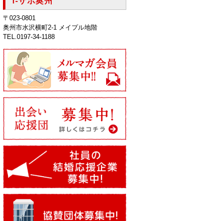
i-サポ奥州
〒023-0801
奥州市水沢横町2-1 メイプル地階
TEL.0197-34-1188