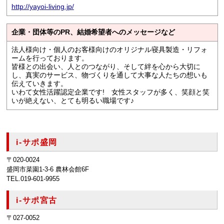
http://yayoi-living.jp/
企業・団体等のPR、結婚希望者へのメッセージなど
法人様向け・個人のお客様向けのオリジナル寝具製造・リフォ
ームを行っております。
皆様との出会い、人とのつながり、そして絆を心から大切に
し、真実のサービス、物づくりを通して大事な人たちの想いも
伝えていきます。
いわて女性活躍認定企業です! 女性スタッフが多く、笑顔と笑
いが絶えない、とても明るい職場です♪
i-サポ盛岡
〒020-0024
盛岡市菜園1-3-6 農林会館6F
TEL.019-601-9955
i-サポ宮古
〒027-0052